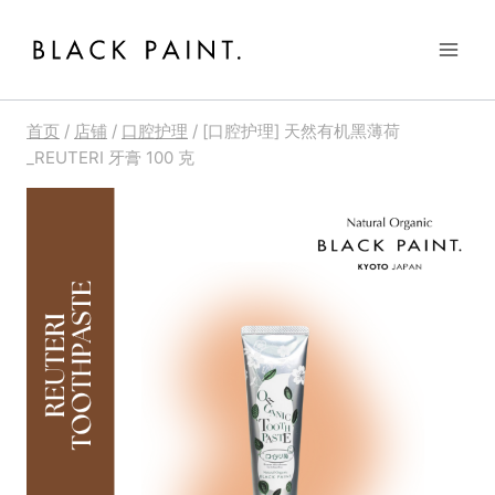
跳
到
内
容
首页
/
店铺
/
口腔护理
/
[口腔护理] 天然有机黑薄荷
_REUTERI 牙膏 100 克