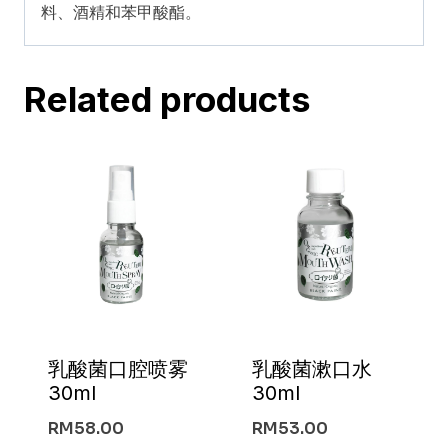
牙
料、酒精和苯甲酸酯。
膏
100
Related products
克
quantity
乳酸菌口腔喷雾
乳酸菌漱口水
30ml
30ml
RM
58.00
RM
53.00