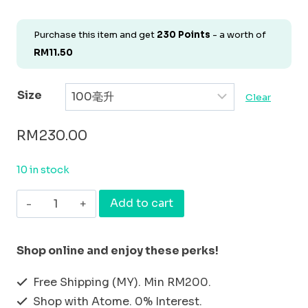
Purchase this item and get
230
Points
- a worth of
RM
11.50
Size
Clear
RM
230.00
10 in stock
最
Add to cart
佳
水
Shop online and enjoy these perks!
100
Free Shipping (MY). Min RM200.
毫
Shop with Atome. 0% Interest.