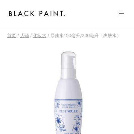
跳
到
内
容
首页
/
店铺
/
化妆水
/
最佳水100毫升/200毫升（爽肤水）