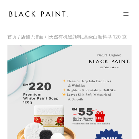
跳
到
内
容
首页
/
店铺
/
洁面
/
[天然有机黑颜料_高级白颜料皂 120 克