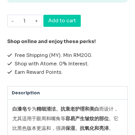
[天
Add to cart
然
有
Shop online and enjoy these perks!
机
Free Shipping (MY). Min RM200.
黑
Shop with Atome. 0% Interest.
颜
Earn Reward Points.
料
_
Description
高
级
白漆皂
专为
精细清洁、抗衰老护理和美白
而设计，
白
尤其适用于眼周和嘴角等
容易产生皱纹的部位
。它
颜
比黑色版本更温和，强调
保湿、抗氧化和亮泽
。