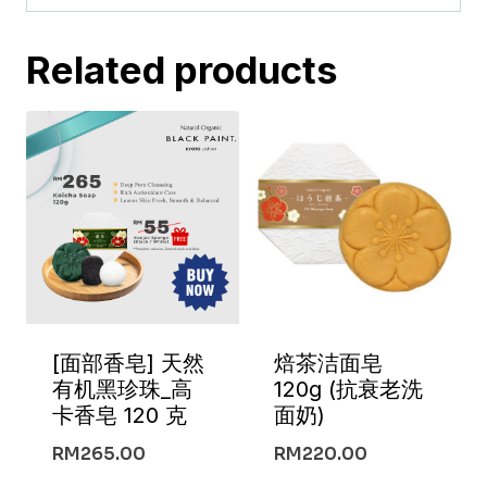
料
皂
Related products
120
克
quantity
[面部香皂] 天然
焙茶洁面皂
有机黑珍珠_高
120g (抗衰老洗
卡香皂 120 克
面奶)
RM
265.00
RM
220.00