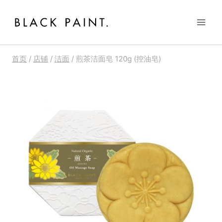
跳
到
内
容
首页
/
店铺
/
洁面
/
煎茶洁面皂 120g (控油皂)