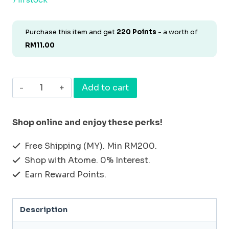
7 in stock
Purchase this item and get
220
Points
- a worth of
RM
11.00
煎
Add to cart
茶
洁
Shop online and enjoy these perks!
面
Free Shipping (MY). Min RM200.
皂
Shop with Atome. 0% Interest.
120g
Earn Reward Points.
(控
油
Description
皂)