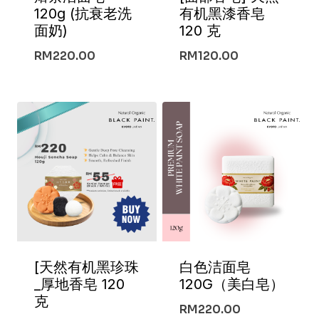
120g (抗衰老洗
有机黑漆香皂
面奶)
120 克
RM
220.00
RM
120.00
[天然有机黑珍珠
白色洁面皂
_厚地香皂 120
120G（美白皂）
克
RM
220.00