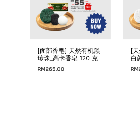
[面部香皂] 天然有机黑
[
珍珠_高卡香皂 120 克
白颜
RM
265.00
RM