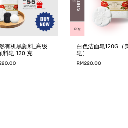
天然有机黑颜料_高级
白色洁面皂120G（
料皂 120 克
皂）
220.00
RM
220.00