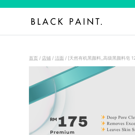
跳
到
内
容
首页
/
店铺
/
洁面
/
[天然有机黑颜料_高级黑颜料皂 12