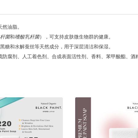
料
皂
120
天然油脂。
克
杆菌
和
嗜酸乳杆菌
），可支持皮肤微生物群的健康。
quantity
黑糖和水解蚕丝等天然成分，用于深层清洁和保湿。
成防腐剂、人工着色剂、合成表面活性剂、香料、苯甲酸酯、酒