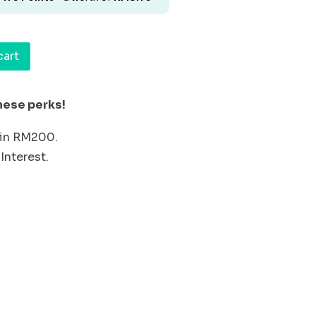
cart
hese perks!
Min RM200.
Interest.