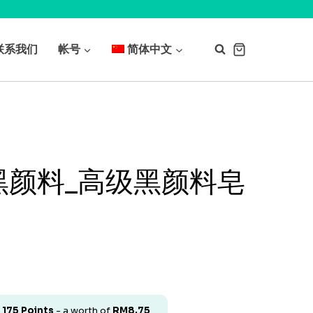
联系我们
帐号
简体中文
黑颜料_高级黑颜料皂
t
175
Points
- a worth of
RM
8.75