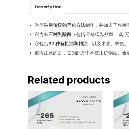
Description
香皂采用
传统的皂化方法
制作，并加入了各种
它含有
三种乳酸菌
（包括
吕特氏乳杆菌
、
粪
乳
它包括
27 种有机油和精油
，以及木炭、蜂蜜、
值得注意的是，它的配方中
不
使用矿物油、合
Related products